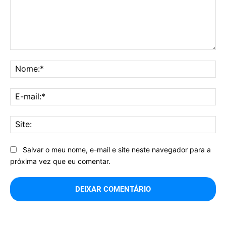
Comentário:
No
E-
mai
Sit
Salvar o meu nome, e-mail e site neste navegador para a
próxima vez que eu comentar.