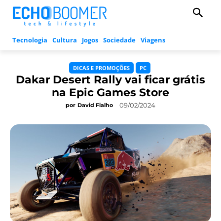
Tecnologia
Cultura
Jogos
Sociedade
Viagens
DICAS E PROMOÇÕES
PC
Dakar Desert Rally vai ficar grátis
na Epic Games Store
09/02/2024
por
David Fialho