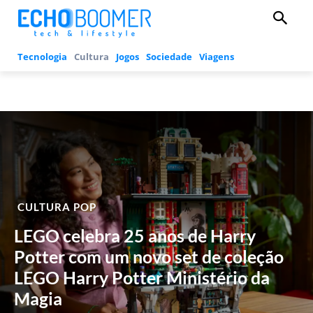
Tecnologia
Cultura
Jogos
Sociedade
Viagens
CULTURA POP
LEGO celebra 25 anos de Harry
Potter com um novo set de coleção
LEGO Harry Potter Ministério da
Magia