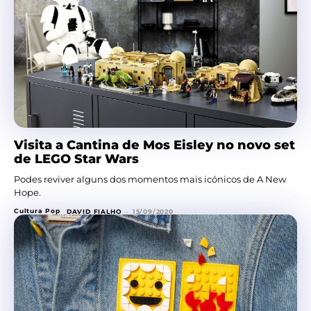
Visita a Cantina de Mos Eisley no novo set
de LEGO Star Wars
Podes reviver alguns dos momentos mais icónicos de A New
Hope.
Cultura Pop
DAVID FIALHO
-
15/09/2020