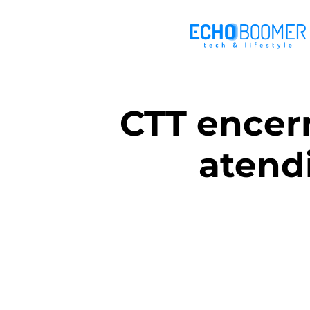
CTT encer
atend