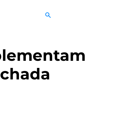
mplementam
echada