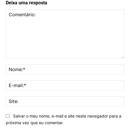
Deixa uma resposta
Comentário:
No
E-
mai
Sit
Salvar o meu nome, e-mail e site neste navegador para a
próxima vez que eu comentar.