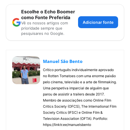
Escolhe o Echo Boomer
como Fonte Preferida
Adicionar fonte
Vê os nossos artigos com
prioridade sempre que
pesquisares no Google.
Manuel São Bento
Crítico português individualmente aprovado
no Rotten Tomatoes com uma enorme paixão
pelo cinema, televisão e a arte de filmmaking.
Uma perspetiva imparcial de alguém que
parou de assistir a trailers desde 2017.
Membro de associações como Online Film
Critics Society (OFCS), The International Film
Society Critics (IFSC) e Online Film &
Television Association (OFTA). Portfolio:
https://linktr.ee/manuelsbento