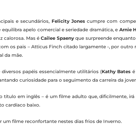
cipais e secundários,
Felicity Jones
cumpre com competê
equilibra apelo comercial e seriedade dramática, e
Arnie
oz calorosa. Mas é
Cailee Spaeny
que surpreende enquanto f
com os pais – Atticus Finch citado largamente -, por outro 
al da mãe.
iversos papéis essencialmente utilitários (
Kathy Bates
é 
ntando curiosidade para o seguimento da carreira da jovem
 título em inglês – é um filme adulto que, dificilmente, 
o cardíaco baixo.
um filme reconfortante nestes dias frios de Inverno.