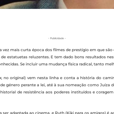
- Publicidade -
 vez mais curta época dos filmes de prestígio em que são
s de estatuetas reluzentes. E tem dado bons resultados 
onhecidas. Se incluir uma mudança física radical, tanto mel
x
, no original) vem nesta linha e conta a história do ca
de de género perante a lei, até à sua nomeação como Juíza
historial de resistência aos poderes instituídos e corage
ra ser adaptada ao cinema, e Ruth (Kiki para os amigos) é a