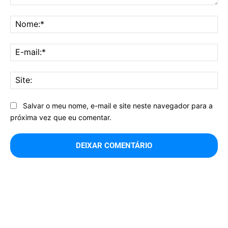
Comentário:
No
E-
mai
Sit
Salvar o meu nome, e-mail e site neste navegador para a
próxima vez que eu comentar.