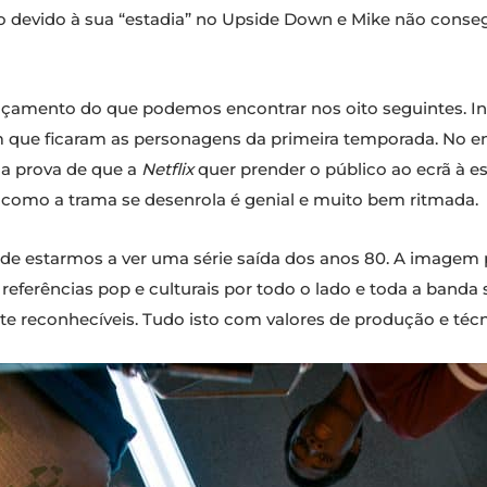
ado devido à sua “estadia” no Upside Down e Mike não cons
ançamento do que podemos encontrar nos oito seguintes. I
em que ficaram as personagens da primeira temporada. No e
ma prova de que a
Netflix
quer prender o público ao ecrã à 
a como a trama se desenrola é genial e muito bem ritmada.
o de estarmos a ver uma série saída dos anos 80. A image
referências pop e culturais por todo o lado e toda a band
nte reconhecíveis. Tudo isto com valores de produção e té