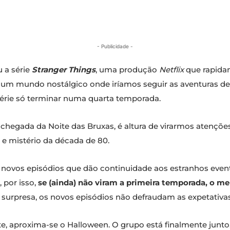
- Publicidade -
 a série
Stranger Things
, uma produção
Netflix
que rapida
 um mundo nostálgico onde iríamos seguir as aventuras d
série só terminar numa quarta temporada.
hegada da Noite das Bruxas, é altura de virarmos atençõe
a e mistério da década de 80.
 novos episódios que dão continuidade aos estranhos event
 por isso,
se (ainda) não viram a primeira temporada, o me
surpresa, os novos episódios não defraudam as expetativas.
e, aproxima-se o Halloween. O grupo está finalmente junt