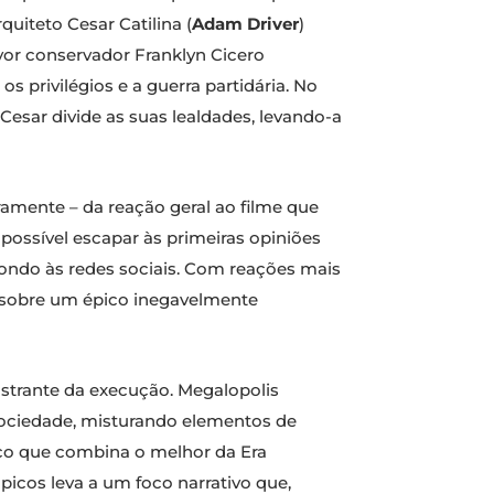
iteto Cesar Catilina (
Adam Driver
)
yor conservador Franklyn Cicero
 privilégios e a guerra partidária. No
r Cesar divide as suas lealdades, levando-a
amente – da reação geral ao filme que
mpossível escapar às primeiras opiniões
ondo às redes sociais. Com reações mais
a sobre um épico inegavelmente
strante da execução. Megalopolis
ociedade, misturando elementos de
pico que combina o melhor da Era
icos leva a um foco narrativo que,