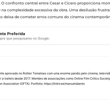
a. O confronto central entre Cesar e Cicero proporciona mo
se na complexidade excessiva da obra. Uma desilusão frust
ão deixa de cometer erros comuns do cinema contemporân
te Preferida
mpre que pesquisares no Google.
ente aprovado no Rotten Tomatoes com uma enorme paixão pelo cinema, televisão
r a trailers desde 2017. Membro de associações como Online Film Critics Society 
on Association (OFTA). Portfolio: https://linktr.ee/manuelsbento