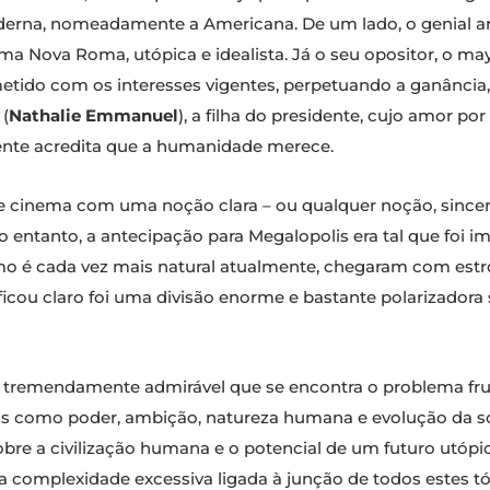
erna, nomeadamente a Americana. De um lado, o genial arqu
a Nova Roma, utópica e idealista. Já o seu opositor, o ma
tido com os interesses vigentes, perpetuando a ganância, os
 (
Nathalie Emmanuel
), a filha do presidente, cujo amor po
mente acredita que a humanidade merece.
e cinema com uma noção clara – ou qualquer noção, sincer
o entanto, a antecipação para Megalopolis era tal que foi i
o é cada vez mais natural atualmente, chegaram com estr
icou claro foi uma divisão enorme e bastante polarizador
 tremendamente admirável que se encontra o problema fru
s como poder, ambição, natureza humana e evolução da s
 sobre a civilização humana e o potencial de um futuro utó
 complexidade excessiva ligada à junção de todos estes tóp