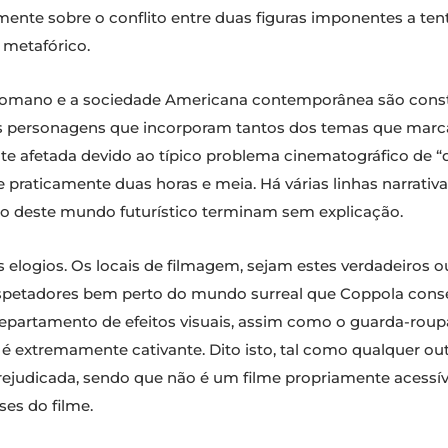
lmente sobre o conflito entre duas figuras imponentes a t
 metafórico.
 Romano e a sociedade Americana contemporânea são con
 personagens que incorporam tantos dos temas que marcam
e afetada devido ao típico problema cinematográfico de “d
aticamente duas horas e meia. Há várias linhas narrativa
o deste mundo futurístico terminam sem explicação.
elogios. Os locais de filmagem, sejam estes verdadeiros 
spetadores bem perto do mundo surreal que Coppola conseg
 departamento de efeitos visuais, assim como o guarda-roupa
é extremamente cativante. Dito isto, tal como qualquer ou
 prejudicada, sendo que não é um filme propriamente acessíve
ses do filme.