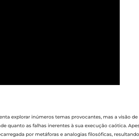
enta explorar inúmeros temas provocantes, mas a visão de
ade quanto as falhas inerentes à sua execução caótica. Ape
recarregada por metáforas e analogias filosóficas, resulta