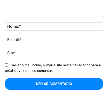
Comentário:
No
E-
mai
Sit
Salvar o meu nome, e-mail e site neste navegador para a
próxima vez que eu comentar.