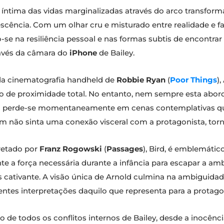
ntima das vidas marginalizadas através do arco transform
lescência. Com um olhar cru e misturado entre realidade e fa
o-se na resiliência pessoal e nas formas subtis de encontr
ravés da câmara do
iPhone
de Bailey.
e da cinematografia handheld de
Robbie Ryan
(
Poor Things
)
 de proximidade total. No entanto, nem sempre esta abord
ird perde-se momentaneamente em cenas contemplativas qu
uem não sinta uma conexão visceral com a protagonista, to
retado por
Franz Rogowski
(
Passages
), Bird, é emblemáti
e a força necessária durante a infância para escapar a am
mas cativante. A visão única de Arnold culmina na ambiguid
ntes interpretações daquilo que representa para a protago
 de todos os conflitos internos de Bailey, desde a inocência