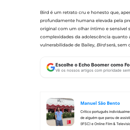
Bird é um retrato cru e honesto que, ape
profundamente humana elevada pela pre
original com um olhar íntimo e sensível
complexidades da adolescência quanto a b
vulnerabilidade de Bailey,
Bird
será, sem 
Escolhe o Echo Boomer como Fon
Vê os nossos artigos com prioridade se
Manuel São Bento
Crítico português individualm
de alguém que parou de assisti
(IFSC) e Online Film & Televisi