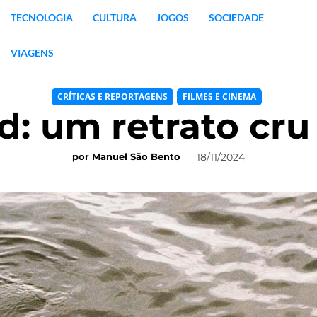
TECNOLOGIA
CULTURA
JOGOS
SOCIEDADE
VIAGENS
CRÍTICAS E REPORTAGENS
FILMES E CINEMA
rd: um retrato cr
18/11/2024
por
Manuel São Bento