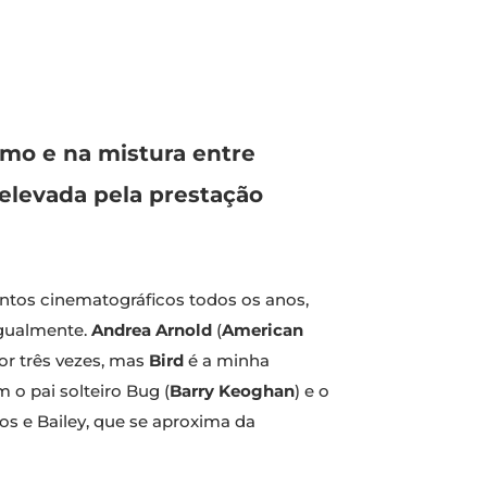
tmo e na mistura entre
elevada pela prestação
ntos cinematográficos todos os anos,
igualmente.
Andrea Arnold
(
American
por três vezes, mas
Bird
é a minha
m o pai solteiro Bug (
Barry Keoghan
) e o
s e Bailey, que se aproxima da