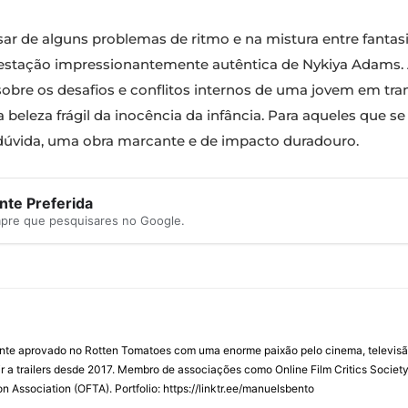
sar de alguns problemas de ritmo e na mistura entre fantas
stação impressionantemente autêntica de Nykiya Adams. A
 sobre os desafios e conflitos internos de uma jovem em tr
eleza frágil da inocência da infância. Para aqueles que se
dúvida, uma obra marcante e de impacto duradouro.
te Preferida
mpre que pesquisares no Google.
ente aprovado no Rotten Tomatoes com uma enorme paixão pelo cinema, televisão
r a trailers desde 2017. Membro de associações como Online Film Critics Society 
on Association (OFTA). Portfolio: https://linktr.ee/manuelsbento