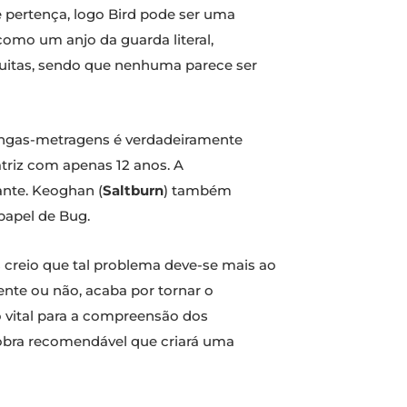
e pertença, logo Bird pode ser uma
omo um anjo da guarda literal,
 muitas, sendo que nenhuma parece ser
longas-metragens é verdadeiramente
triz com apenas 12 anos. A
ante. Keoghan (
Saltburn
) também
papel de Bug.
 creio que tal problema deve-se mais ao
ente ou não, acaba por tornar o
vital para a compreensão dos
a obra recomendável que criará uma