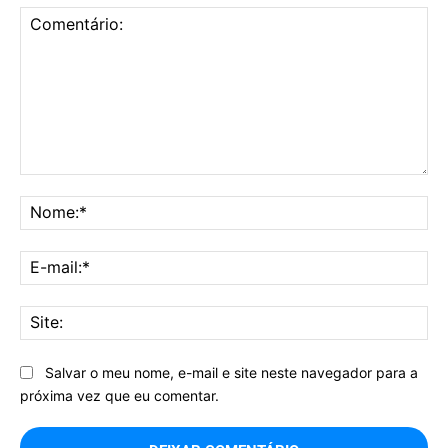
Comentário:
No
E-
mai
Sit
Salvar o meu nome, e-mail e site neste navegador para a
próxima vez que eu comentar.