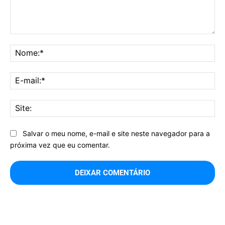
Comentário:
No
E-
mai
Sit
Salvar o meu nome, e-mail e site neste navegador para a
próxima vez que eu comentar.