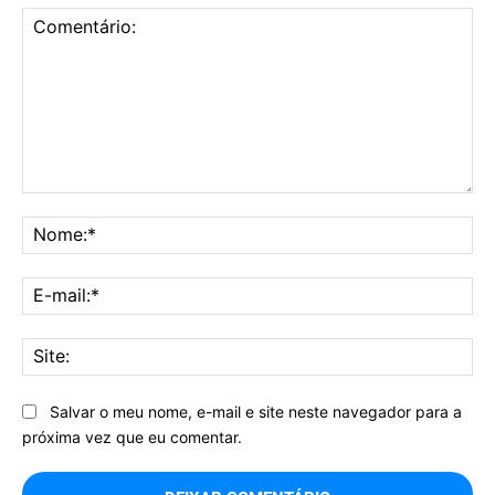
Comentário:
No
E-
mai
Sit
Salvar o meu nome, e-mail e site neste navegador para a
próxima vez que eu comentar.