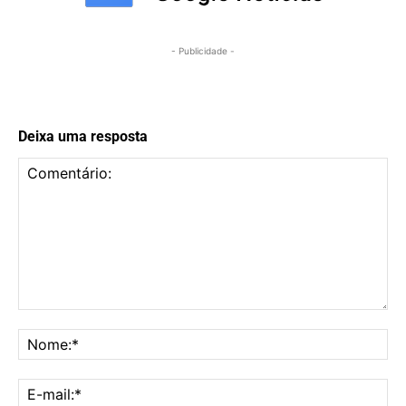
- Publicidade -
Deixa uma resposta
Comentário:
No
E-