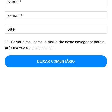
No
E-
mai
Sit
Salvar o meu nome, e-mail e site neste navegador para a
próxima vez que eu comentar.