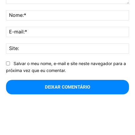
Comentário:
No
E-
mai
Sit
Salvar o meu nome, e-mail e site neste navegador para a
próxima vez que eu comentar.