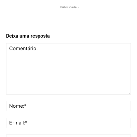
- Publicidade -
Deixa uma resposta
Comentário:
No
E-
mai