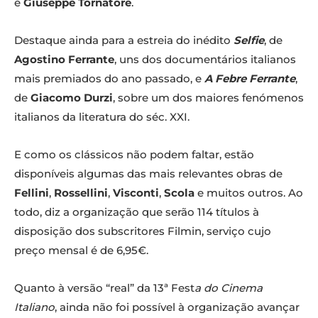
e
Giuseppe Tornatore
.
Destaque ainda para a estreia do inédito
Selfie
, de
Agostino Ferrante
, uns dos documentários italianos
mais premiados do ano passado, e
A Febre Ferrante
,
de
Giacomo Durzi
, sobre um dos maiores fenómenos
italianos da literatura do séc. XXI.
E como os clássicos não podem faltar, estão
disponíveis algumas das mais relevantes obras de
Fellini
,
Rossellini
,
Visconti
,
Scola
e muitos outros. Ao
todo, diz a organização que serão 114 títulos à
disposição dos subscritores Filmin, serviço cujo
preço mensal é de 6,95€.
Quanto à versão “real” da 13ª Fest
a do Cinema
Italiano
, ainda não foi possível à organização avançar