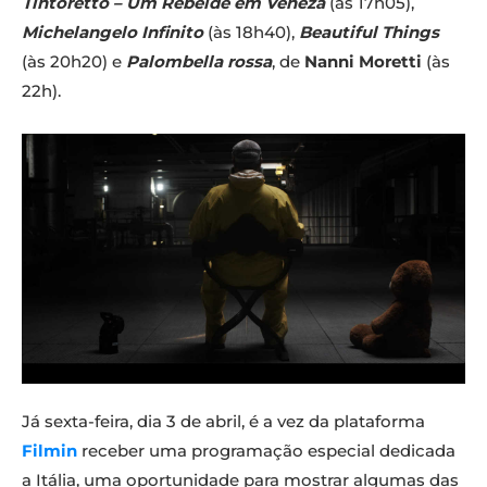
Tintoretto – Um Rebelde em Veneza
(às 17h05),
Michelangelo Infinito
(às 18h40),
Beautiful Things
(às 20h20) e
Palombella rossa
, de
Nanni Moretti
(às
22h).
Já sexta-feira, dia 3 de abril, é a vez da plataforma
Filmin
receber uma programação especial dedicada
a Itália, uma oportunidade para mostrar algumas das