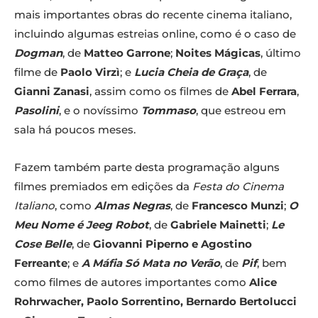
mais importantes obras do recente cinema italiano,
incluindo algumas estreias online, como é o caso de
Dogman
, de
Matteo Garrone
;
Noites Mágicas
, último
filme de
Paolo Virzì
; e
Lucia Cheia de Graça
, de
Gianni Zanasi
, assim como os filmes de
Abel Ferrara
,
Pasolini
, e o novíssimo
Tommaso
, que estreou em
sala há poucos meses.
Fazem também parte desta programação alguns
filmes premiados em edições da
Festa do Cinema
Italiano
, como
Almas Negras
, de
Francesco Munzi
;
O
Meu Nome é Jeeg Robot
, de
Gabriele Mainetti
;
Le
Cose Belle
, de
Giovanni Piperno e Agostino
Ferreante
; e
A Máfia Só Mata no Verão
, de
Pif
, bem
como filmes de autores importantes como
Alice
Rohrwacher, Paolo Sorrentino, Bernardo Bertolucci