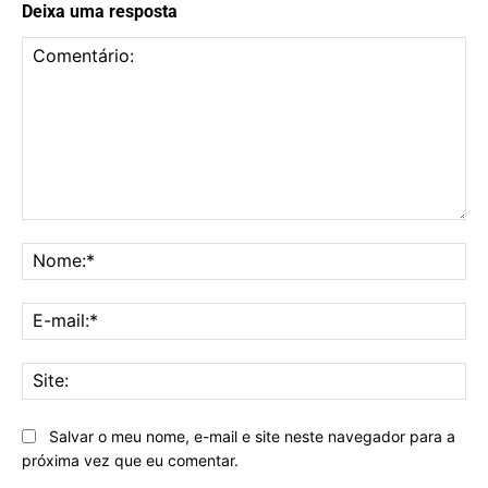
Deixa uma resposta
Comentário:
No
E-
mai
Sit
Salvar o meu nome, e-mail e site neste navegador para a
próxima vez que eu comentar.