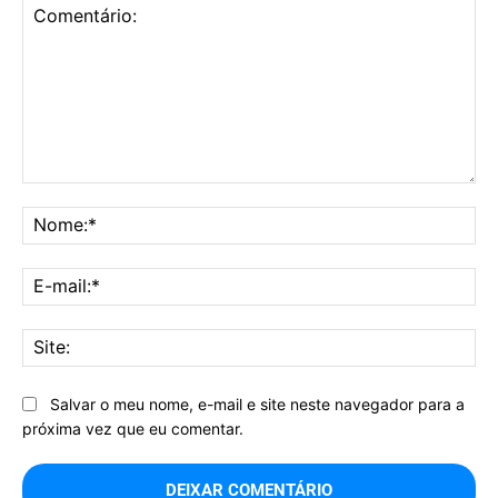
Comentário:
No
E-
mai
Sit
Salvar o meu nome, e-mail e site neste navegador para a
próxima vez que eu comentar.