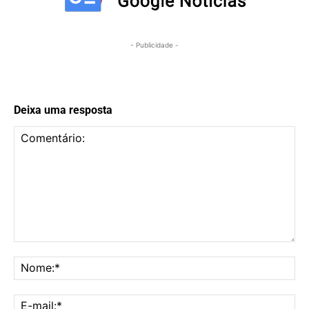
- Publicidade -
Deixa uma resposta
Comentário:
No
E-