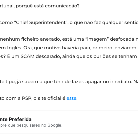
rtugal, porquê está comunicação?
 como “Chief Superintendent”, o que não faz qualquer senti
 nenhum ficheiro anexado, está uma “imagem” desfocada no
em Inglês. Ora, que motivo haveria para, primeiro, enviare
? É um SCAM descarado, ainda que os burlões se tenham d
e tipo, já sabem o que têm de fazer: apagar no imediato. 
o com a PSP, o site oficial é
este
.
te Preferida
mpre que pesquisares no Google.