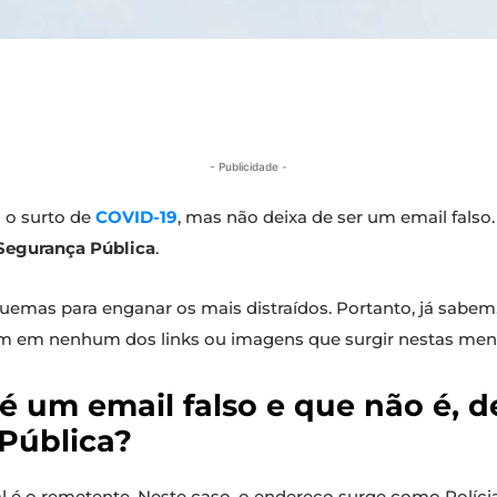
- Publicidade -
 o surto de
COVID-19
, mas não deixa de ser um email falso
 Segurança Pública
.
quemas para enganar os mais distraídos. Portanto, já sabe
m em nenhum dos links ou imagens que surgir nestas men
é um email falso e que não é, d
 Pública?
qual é o remetente. Neste caso, o endereço surge como Políc