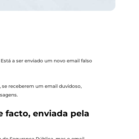
. Está a ser enviado um novo email falso
m, se receberem um email duvidoso,
sagens.
e facto, enviada pela
ia de Segurança Pública, mas o email