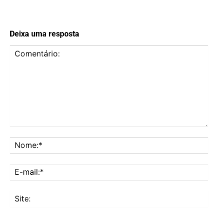
Deixa uma resposta
Comentário:
No
E-
mai
Sit