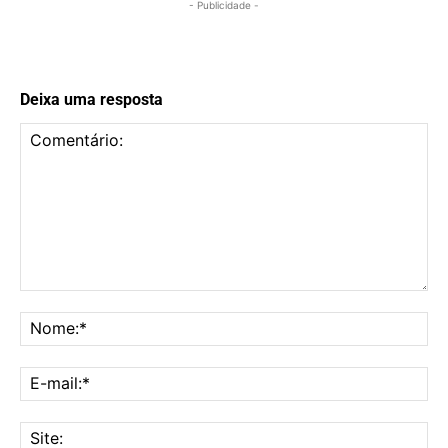
- Publicidade -
Deixa uma resposta
Comentário:
No
E-
mai
Sit