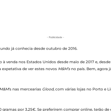
- Publicidade -
mundo já conhecia desde outubro de 2016.
o à venda nos Estados Unidos desde maio de 2017 e, desde 
a expetativa de ver estes novos
M&M’s
no país. Bem, agora j
M&M
‘s nas mercearias
Glood
, com várias lojas no Porto e 
 80 gramas por 3,25€. Se preferirem comprar online, terão d