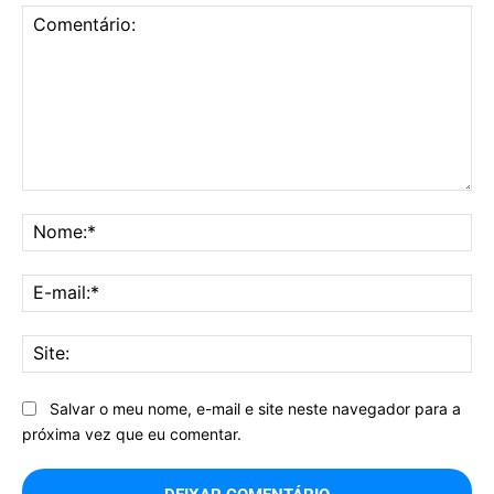
Comentário:
No
E-
mai
Sit
Salvar o meu nome, e-mail e site neste navegador para a
próxima vez que eu comentar.