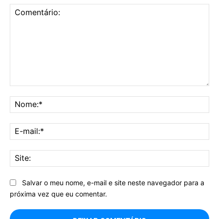
Comentário:
No
E-
mai
Sit
Salvar o meu nome, e-mail e site neste navegador para a
próxima vez que eu comentar.