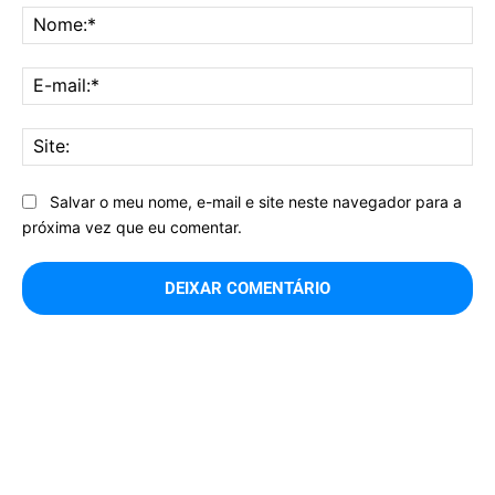
No
E-
mai
Sit
Salvar o meu nome, e-mail e site neste navegador para a
próxima vez que eu comentar.