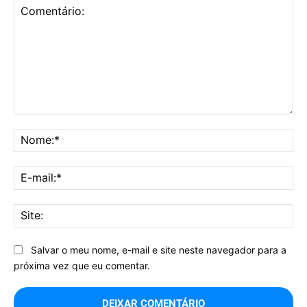
Comentário:
No
E-
mai
Sit
Salvar o meu nome, e-mail e site neste navegador para a
próxima vez que eu comentar.