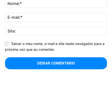
No
E-
mai
Sit
Salvar o meu nome, e-mail e site neste navegador para a
próxima vez que eu comentar.