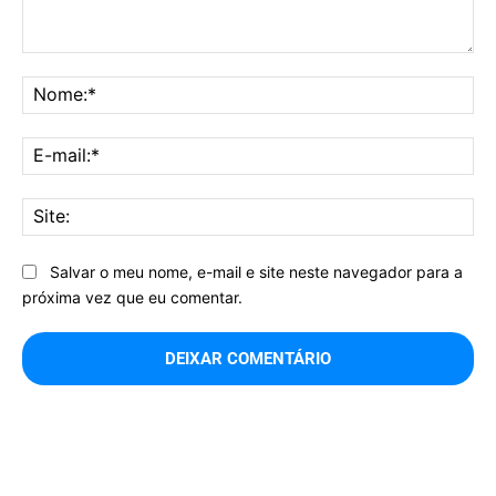
Comentário:
No
E-
mai
Sit
Salvar o meu nome, e-mail e site neste navegador para a
próxima vez que eu comentar.