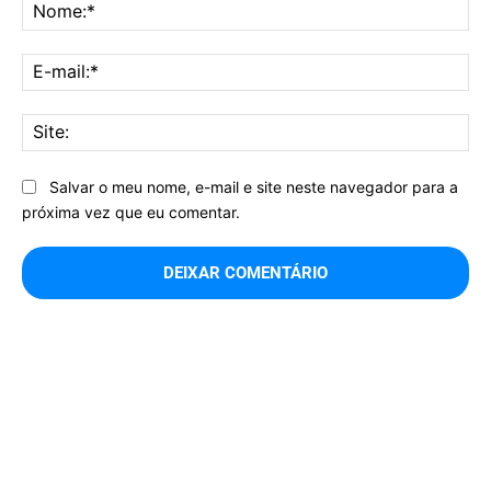
No
E-
mai
Sit
Salvar o meu nome, e-mail e site neste navegador para a
próxima vez que eu comentar.