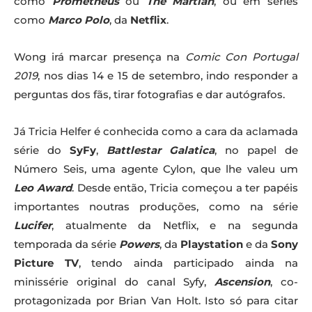
como
Prometheus
ou
The Martian
, ou em séries
como
Marco Polo
, da
Netflix
.
Wong irá marcar presença na
Comic Con Portugal
2019
, nos dias 14 e 15 de setembro, indo responder a
perguntas dos fãs, tirar fotografias e dar autógrafos.
Já Tricia Helfer é conhecida como a cara da aclamada
série do
SyFy
,
Battlestar Galatica
, no papel de
Número Seis, uma agente Cylon, que lhe valeu um
Leo Award
. Desde então, Tricia começou a ter papéis
importantes noutras produções, como na série
Lucifer
, atualmente da Netflix, e na segunda
temporada da série
Powers
, da
Playstation
e da
Sony
Picture TV
, tendo ainda participado ainda na
minissérie original do canal Syfy,
Ascension
, co-
protagonizada por Brian Van Holt. Isto só para citar