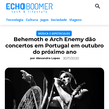
Tecnologia
Cultura
Jogos
Sociedade
Viagens
MÚSICA E ESPETÁCULOS
Behemoth e Arch Enemy dão
concertos em Portugal em outubro
do próximo ano
30/11/2020
por
Alexandre Lopes