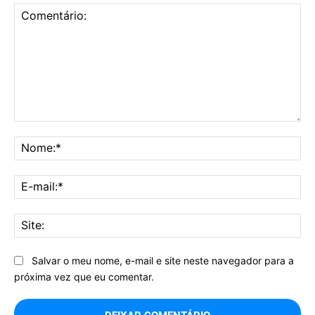
Comentário:
No
E-
mai
Sit
Salvar o meu nome, e-mail e site neste navegador para a
próxima vez que eu comentar.