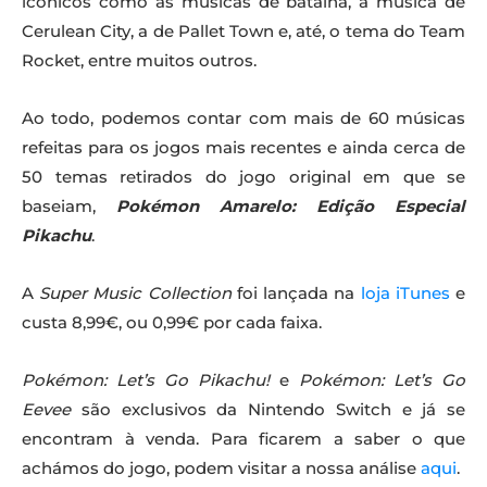
icónicos como as músicas de batalha, a música de
Cerulean City, a de Pallet Town e, até, o tema do Team
Rocket, entre muitos outros.
Ao todo, podemos contar com mais de 60 músicas
refeitas para os jogos mais recentes e ainda cerca de
50 temas retirados do jogo original em que se
baseiam,
Pokémon Amarelo: Edição Especial
Pikachu
.
A
Super Music Collection
foi lançada na
loja iTunes
e
custa 8,99€, ou 0,99€ por cada faixa.
Pokémon: Let’s Go Pikachu!
e
Pokémon: Let’s Go
Eevee
são exclusivos da Nintendo Switch e já se
encontram à venda. Para ficarem a saber o que
achámos do jogo, podem visitar a nossa análise
aqui
.