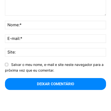
Comentário:
No
E-
mai
Sit
Salvar o meu nome, e-mail e site neste navegador para a
próxima vez que eu comentar.