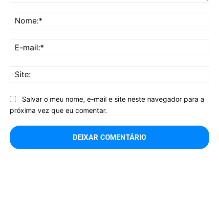
Comentário:
No
E-
mai
Sit
Salvar o meu nome, e-mail e site neste navegador para a
próxima vez que eu comentar.