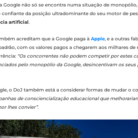
a Google não só se encontra numa situação de monopólio,
o confiante da posição ultradominante do seu motor de pesq
cia artificial
.
também acreditam que a Google paga à
Apple
, e a outras f
padrão, com os valores pagos a chegarem aos milhares de 
rrência:
“Os concorrentes não podem competir por estes can
anciados pelo monopólio da Google, desincentivam os seus p
ogle, o DoJ também está a considerar formas de mudar o c
panhas de consciencialização educacional que melhorariam
or lhes convier”.