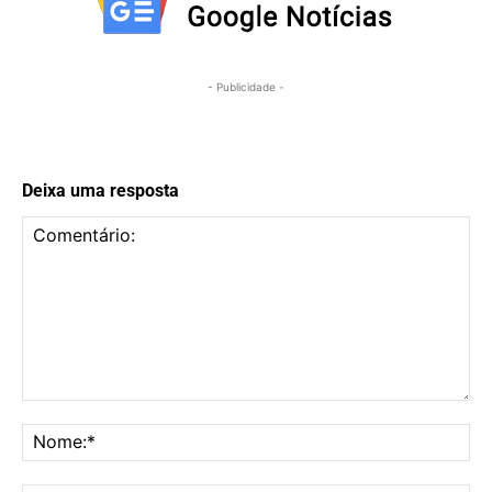
- Publicidade -
Deixa uma resposta
Comentário:
No