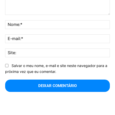
Comentário:
No
E-
mai
Sit
Salvar o meu nome, e-mail e site neste navegador para a
próxima vez que eu comentar.