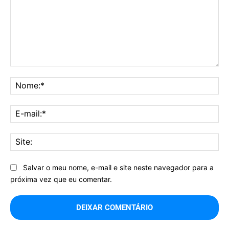
Comentário:
No
E-
mai
Sit
Salvar o meu nome, e-mail e site neste navegador para a
próxima vez que eu comentar.