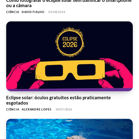
Como fotografar o eclipse solar sem danificar o smartphone
ou a câmara
CIÊNCIA
DAVID FIALHO
-
03/08/2026
Eclipse solar: óculos gratuitos estão praticamente
esgotados
CIÊNCIA
ALEXANDRE LOPES
-
30/07/2026