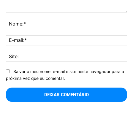
Comentário:
No
E-
mai
Sit
Salvar o meu nome, e-mail e site neste navegador para a
próxima vez que eu comentar.