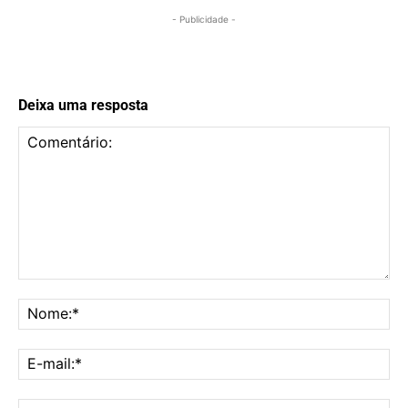
- Publicidade -
Deixa uma resposta
Comentário:
No
E-
mai
Sit