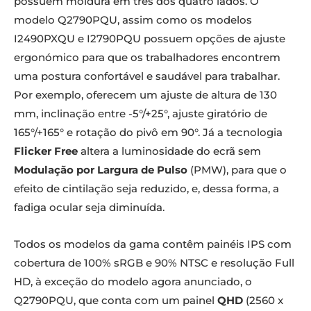
possuem moldura em três dos quatro lados. O
modelo Q2790PQU, assim como os modelos
I2490PXQU e I2790PQU possuem opções de ajuste
ergonómico para que os trabalhadores encontrem
uma postura confortável e saudável para trabalhar.
Por exemplo, oferecem um ajuste de altura de 130
mm, inclinação entre -5°/+25°, ajuste giratório de
165°/+165° e rotação do pivô em 90°. Já a tecnologia
Flicker Free
altera a luminosidade do ecrã sem
Modulação por Largura de Pulso
(PMW), para que o
efeito de cintilação seja reduzido, e, dessa forma, a
fadiga ocular seja diminuída.
Todos os modelos da gama contêm painéis IPS com
cobertura de 100% sRGB e 90% NTSC e resolução Full
HD, à exceção do modelo agora anunciado, o
Q2790PQU, que conta com um painel
QHD
(2560 x