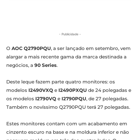
- Publicidade -
O
AOC Q2790PQU
, a ser lançado em setembro, vem
alargar a mais recente gama da marca destinada a
negócios, a
90 Series
.
Deste leque fazem parte quatro monitores: os
modelos
I2490VXQ
e
I2490PXQU
de 24 polegadas e
os modelos
I2790VQ
e
I2790PQU
, de 27 polegadas.
Também o novíssimo Q2790PQU terá 27 polegadas.
Estes monitores contam com um acabamento em
cinzento escuro na base e na moldura inferior e não