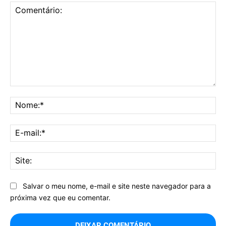
Comentário:
No
E-
mai
Sit
Salvar o meu nome, e-mail e site neste navegador para a
próxima vez que eu comentar.