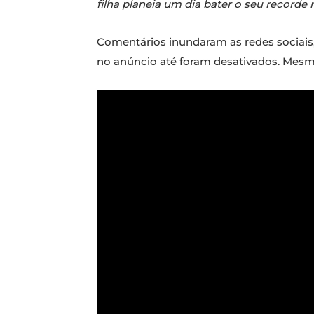
filha planeia um dia bater o seu recorde 
Comentários inundaram as redes sociais, 
no anúncio até foram desativados. Mesmo