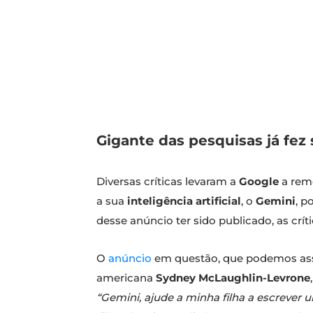
Gigante das pesquisas já fez
Diversas críticas levaram a
Google
a rem
a sua
inteligência artificial
, o
Gemini
, p
desse anúncio ter sido publicado, as crí
O
anúncio
em questão, que podemos assis
americana
Sydney McLaughlin-Levrone
“Gemini, ajude a minha filha a escrever