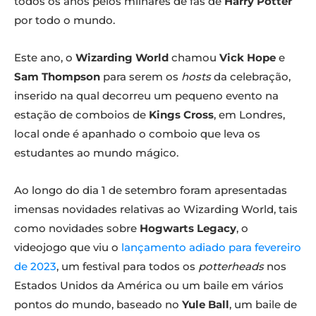
todos os anos pelos milhares de fãs de
Harry Potter
por todo o mundo.
Este ano, o
Wizarding World
chamou
Vick Hope
e
Sam Thompson
para serem os
hosts
da celebração,
inserido na qual decorreu um pequeno evento na
estação de comboios de
Kings Cross
, em Londres,
local onde é apanhado o comboio que leva os
estudantes ao mundo mágico.
Ao longo do dia 1 de setembro foram apresentadas
imensas novidades relativas ao Wizarding World, tais
como novidades sobre
Hogwarts Legacy
, o
videojogo que viu o
lançamento adiado para fevereiro
de 2023
, um festival para todos os
potterheads
nos
Estados Unidos da América ou um baile em vários
pontos do mundo, baseado no
Yule Ball
, um baile de