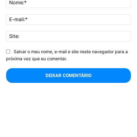
No
E-
mai
Sit
Salvar o meu nome, e-mail e site neste navegador para a
próxima vez que eu comentar.