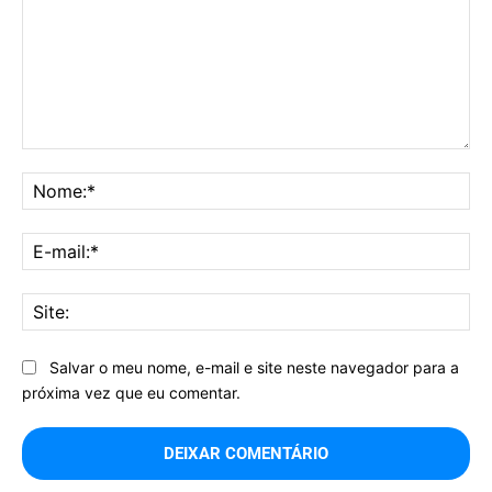
Comentário:
No
E-
mai
Sit
Salvar o meu nome, e-mail e site neste navegador para a
próxima vez que eu comentar.