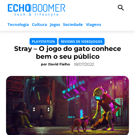
Tecnologia
Cultura
Jogos
Sociedade
Viagens
PLAYSTATION
REVIEWS DE VIDEOJOGOS
Stray – O jogo do gato conhece
bem o seu público
18/07/2022
por
David Fialho