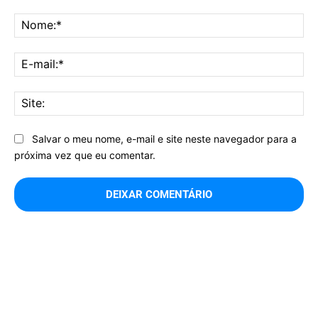
Comentário:
No
E-
mai
Sit
Salvar o meu nome, e-mail e site neste navegador para a
próxima vez que eu comentar.