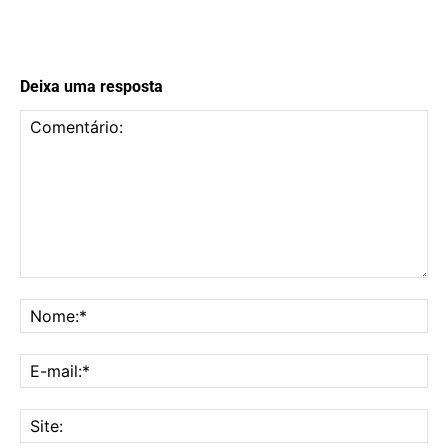
Deixa uma resposta
Comentário:
No
E-
mai
Sit