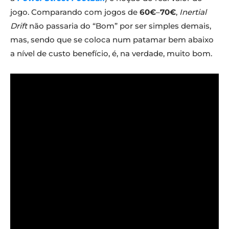
jogo. Comparando com jogos de
60€
–
70€
,
Inertial
Drift
não passaria do “Bom” por ser simples demais,
mas, sendo que se coloca num patamar bem abaixo
a nível de custo benefício, é, na verdade, muito bom.