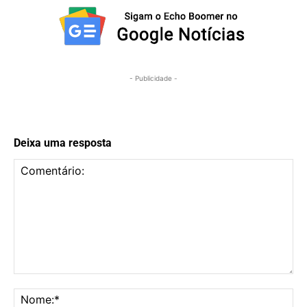
- Publicidade -
Deixa uma resposta
Comentário:
No