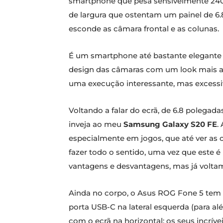
smartphone que pesa sensivelmente 240 
de largura que ostentam um painel de 6.
esconde as câmara frontal e as colunas.
É um smartphone até bastante elegante e
design das câmaras com um look mais a
uma execução interessante, mas excessi
Voltando a falar do ecrã, de 6.8 polegad
inveja ao meu
Samsung Galaxy S20 FE
.
especialmente em jogos, que até ver as c
fazer todo o sentido, uma vez que este é
vantagens e desvantagens, mas já voltamo
Ainda no corpo, o Asus ROG Fone 5 tem
porta USB-C na lateral esquerda (para 
com o ecrã na horizontal; os seus incríve