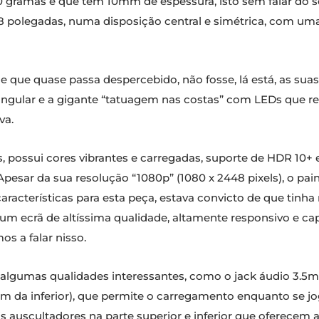
gramas e que tem 10mm de espessura, isto sem falar do s
8 polegadas, numa disposição central e simétrica, com uma
 que quase passa despercebido, não fosse, lá está, as suas
ngular e a gigante “tatuagem nas costas” com LEDs que r
va.
as, possui cores vibrantes e carregadas, suporte de HDR 10
 Apesar da sua resolução “1080p” (1080 x 2448 pixels), o pai
aracterísticas para esta peça, estava convicto de que tinh
 um ecrã de altíssima qualidade, altamente responsivo e ca
s a falar nisso.
 algumas qualidades interessantes, como o jack áudio 3
além da inferior), que permite o carregamento enquanto se
is auscultadores na parte superior e inferior que oferecem 