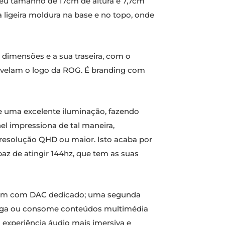
eu tamanho de 17cm de altura e 7,7cm
 ligeira moldura na base e no topo, onde
 dimensões e a sua traseira, com o
evelam o logo da ROG. É branding com
+ e uma excelente iluminação, fazendo
nel impressiona de tal maneira,
a resolução QHD ou maior. Isto acaba por
paz de atingir 144hz, que tem as suas
.5mm com DAC dedicado; uma segunda
 joga ou consome conteúdos multimédia
a experiência áudio mais imersiva e