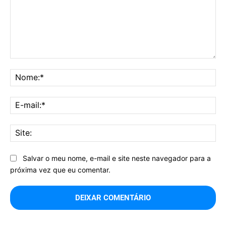
Comentário:
No
E-
mai
Sit
Salvar o meu nome, e-mail e site neste navegador para a
próxima vez que eu comentar.