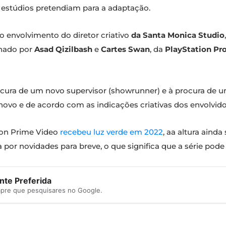
s estúdios pretendiam para a adaptação.
o envolvimento do diretor criativo
da Santa Monica Studio
hado por
Asad Qizilbash
e
Cartes Swan
, da
PlayStation Pr
cura de um novo supervisor (showrunner) e à procura de u
vo e de acordo com as indicações criativas dos envolvido
zon Prime Video
recebeu luz verde em 2022
, aa altura aind
por novidades para breve, o que significa que a série pode 
te Preferida
mpre que pesquisares no Google.