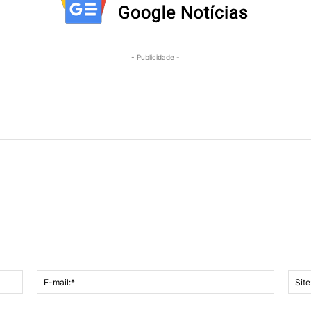
- Publicidade -
Nome:*
E-
mail:*